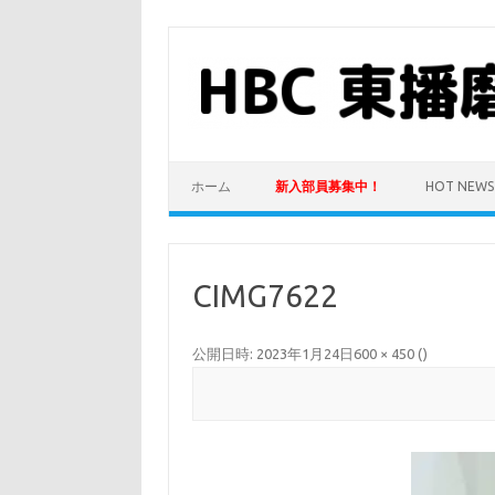
コ
ン
テ
ン
ツ
へ
ス
キ
ッ
プ
ホーム
新入部員募集中！
HOT NEWS
CIMG7622
公開日時:
2023年1月24日
600 × 450
(
)