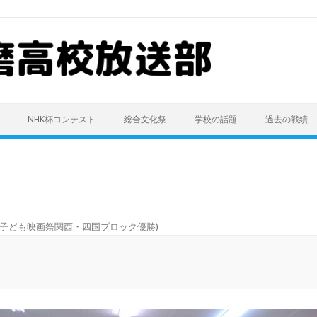
NHK杯コンテスト
総合文化祭
学校の話題
過去の戦績
子ども映画祭関西・四国ブロック優勝
)