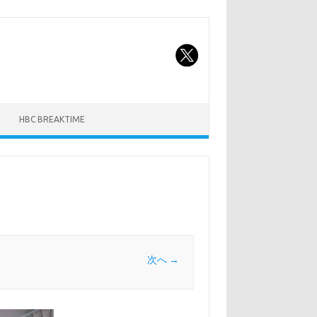
HBC BREAKTIME
次へ →