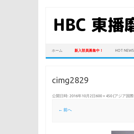
コ
ン
テ
ン
ツ
へ
ス
キ
ッ
プ
ホーム
新入部員募集中！
HOT NEWS
cimg2829
公開日時:
2016年10月2日
600 × 450
(
アジア国際
← 前へ