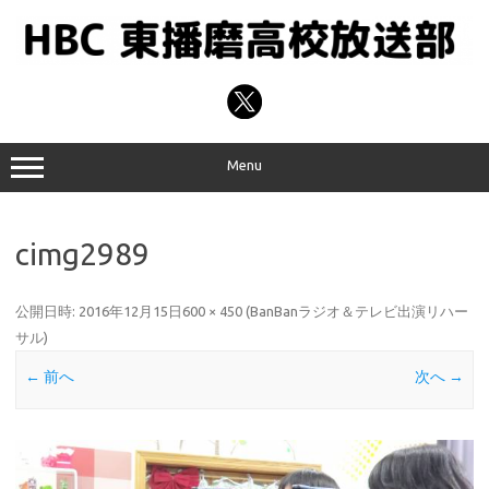
コ
ン
テ
ン
ツ
へ
ス
キ
ッ
プ
Menu
cimg2989
公開日時:
2016年12月15日
600 × 450
(
BanBanラジオ＆テレビ出演リハー
サル
)
← 前へ
次へ →