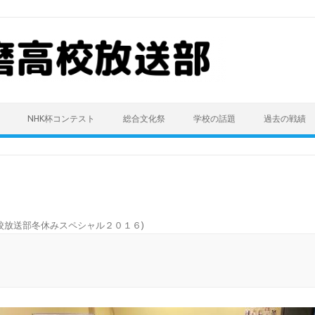
NHK杯コンテスト
総合文化祭
学校の話題
過去の戦績
校放送部冬休みスペシャル２０１６
)