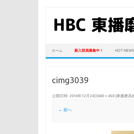
コ
ン
テ
ン
ツ
へ
ス
キ
ッ
プ
ホーム
新入部員募集中！
HOT NEWS
cimg3039
公開日時:
2016年12月24日
600 × 450
(
東播磨高
← 前へ