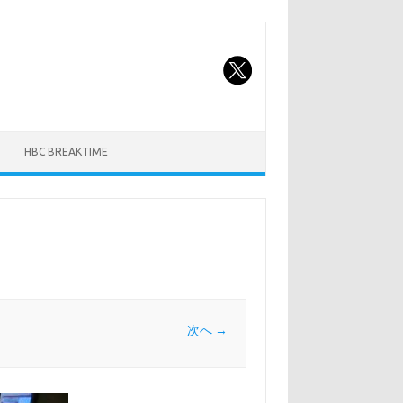
HBC BREAKTIME
次へ →