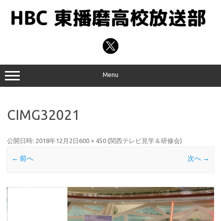
コ
ン
テ
ン
ツ
へ
ス
キ
ッ
プ
Menu
CIMG32021
公開日時:
2018年12月2日
600 × 450
(
関西テレビ見学＆研修会
)
← 前へ
次へ →