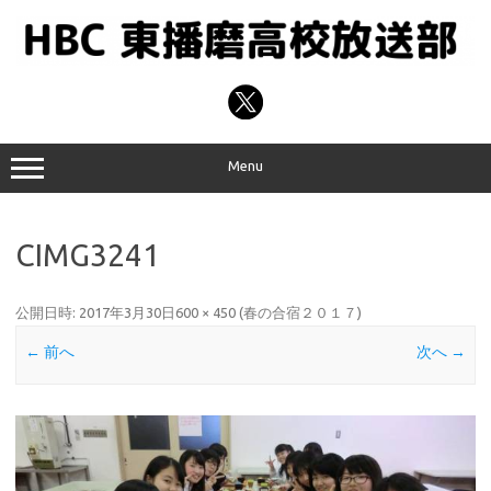
コ
ン
テ
ン
ツ
へ
ス
キ
ッ
プ
Menu
CIMG3241
公開日時:
2017年3月30日
600 × 450
(
春の合宿２０１７
)
← 前へ
次へ →