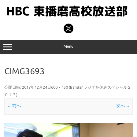
コ
ン
テ
ン
ツ
へ
ス
キ
ッ
プ
Menu
CIMG3693
公開日時:
2017年12月24日
600 × 450
(
BanBanラジオ冬休みスペシャル２
０１７
)
← 前へ
次へ →