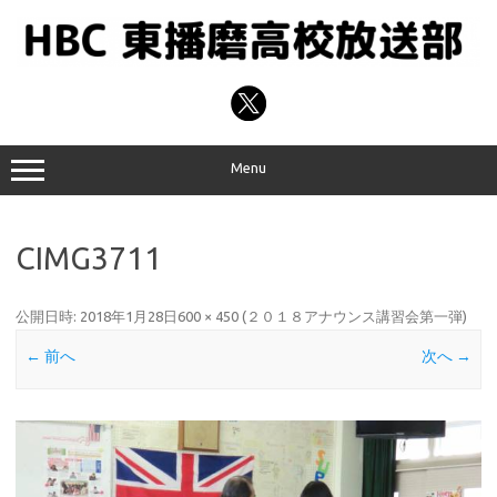
コ
ン
テ
ン
ツ
へ
ス
キ
ッ
プ
Menu
CIMG3711
公開日時:
2018年1月28日
600 × 450
(
２０１８アナウンス講習会第一弾
)
← 前へ
次へ →