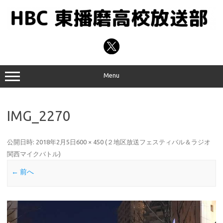
コ
ン
テ
ン
ツ
へ
ス
キ
ッ
プ
Menu
IMG_2270
公開日時:
2018年2月5日
600 × 450
(
２地区放送フェスティバル＆ラジオ
関西マイクバトル
)
← 前へ