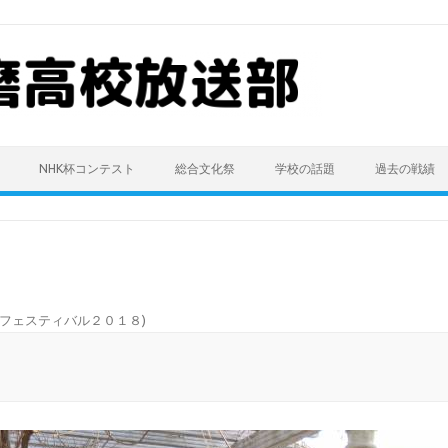
NHK杯コンテスト
総合文化祭
学校の話題
過去の戦績
フェスティバル２０１８
)