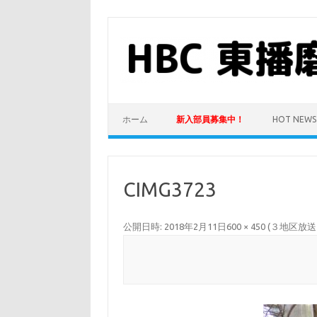
コ
ン
テ
ン
ツ
へ
ス
キ
ッ
プ
ホーム
新入部員募集中！
HOT NEWS
CIMG3723
公開日時:
2018年2月11日
600 × 450
(
３地区放送