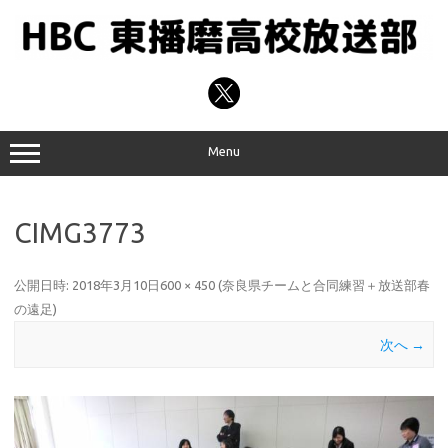
コ
ン
テ
ン
ツ
へ
ス
キ
ッ
プ
Menu
CIMG3773
公開日時:
2018年3月10日
600 × 450
(
奈良県チームと合同練習＋放送部春
の遠足
)
次へ →