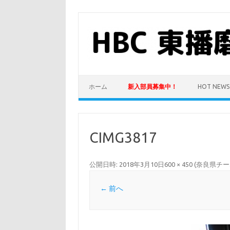
コ
ン
テ
ン
ツ
へ
ス
キ
ッ
プ
ホーム
新入部員募集中！
HOT NEWS
CIMG3817
公開日時:
2018年3月10日
600 × 450
(
奈良県チー
← 前へ