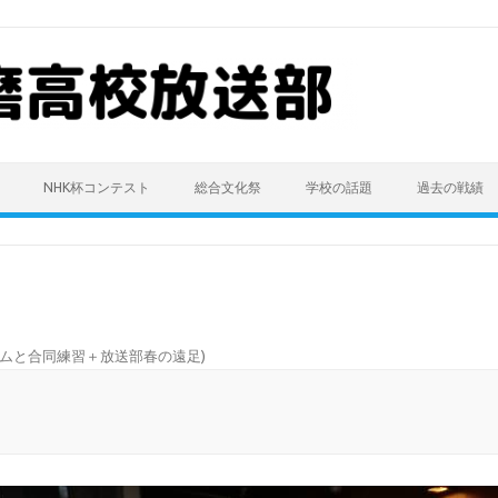
NHK杯コンテスト
総合文化祭
学校の話題
過去の戦績
ムと合同練習＋放送部春の遠足
)