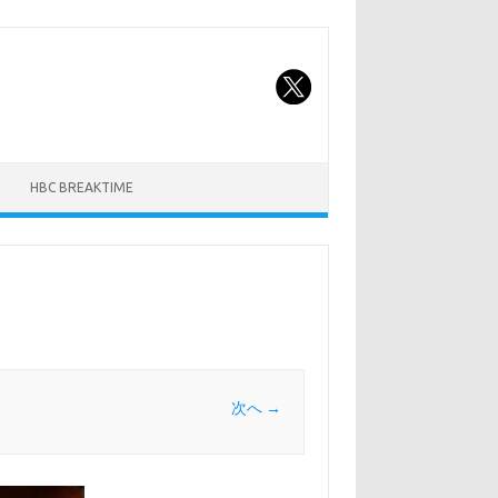
HBC BREAKTIME
次へ →