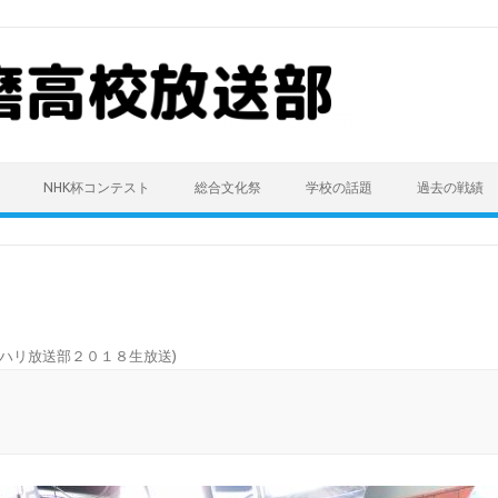
NHK杯コンテスト
総合文化祭
学校の話題
過去の戦績
ハリ放送部２０１８生放送
)