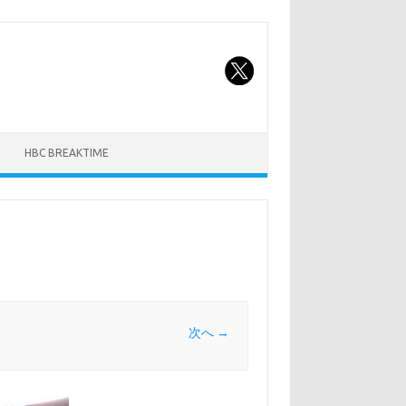
HBC BREAKTIME
次へ →