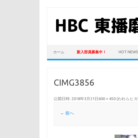
コ
ン
テ
ン
ツ
へ
ス
キ
ッ
プ
ホーム
新入部員募集中！
HOT NEWS
CIMG3856
公開日時:
2018年3月21日
600 × 450
(
われらヒガ
← 前へ