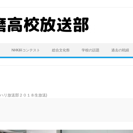
NHK杯コンテスト
総合文化祭
学校の話題
過去の戦績
ハリ放送部２０１８生放送
)