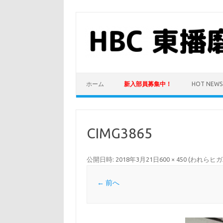
コ
ン
テ
ン
ツ
へ
ス
キ
ッ
プ
ホーム
新入部員募集中！
HOT NEWS
CIMG3865
公開日時:
2018年3月21日
600 × 450
(
われらヒガ
← 前へ