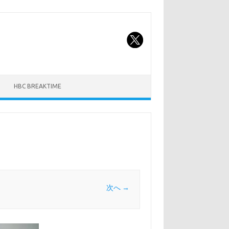
HBC BREAKTIME
次へ →