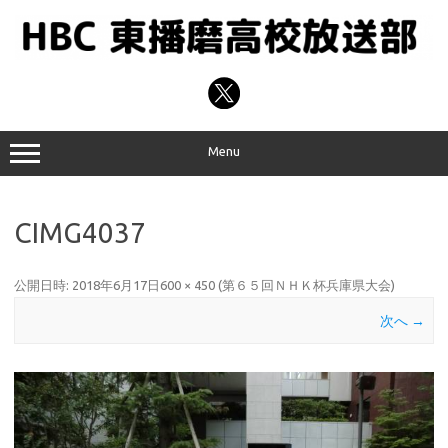
コ
ン
テ
ン
ツ
へ
ス
キ
ッ
プ
Menu
CIMG4037
公開日時:
2018年6月17日
600 × 450
(
第６５回ＮＨＫ杯兵庫県大会
)
次へ →