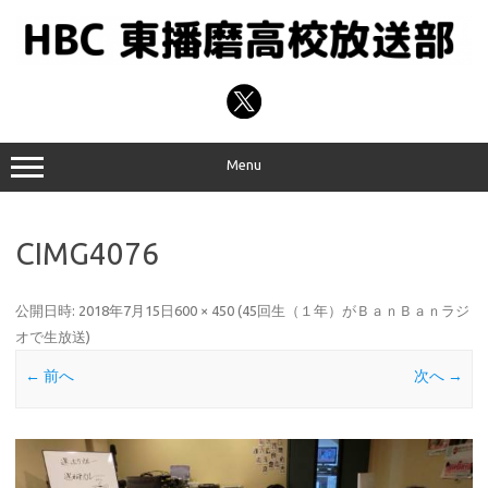
コ
ン
テ
ン
ツ
へ
ス
キ
ッ
プ
Menu
CIMG4076
公開日時:
2018年7月15日
600 × 450
(
45回生（１年）がＢａｎＢａｎラジ
オで生放送
)
← 前へ
次へ →