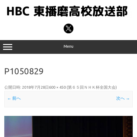
コ
ン
テ
ン
ツ
へ
ス
キ
ッ
プ
Menu
P1050829
公開日時:
2018年7月28日
600 × 450
(
第６５回ＮＨＫ杯全国大会
)
← 前へ
次へ →