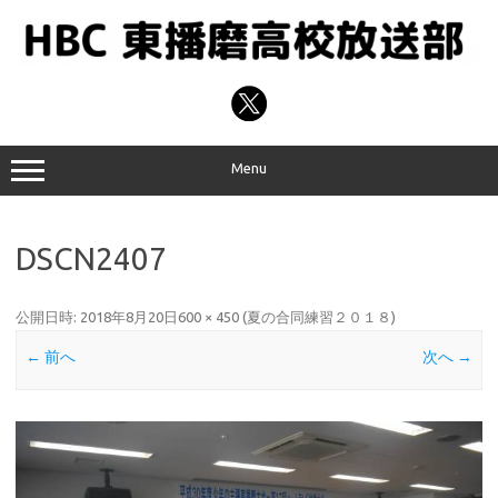
コ
ン
テ
ン
ツ
へ
ス
キ
ッ
プ
Menu
DSCN2407
公開日時:
2018年8月20日
600 × 450
(
夏の合同練習２０１８
)
← 前へ
次へ →