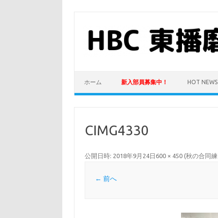
コ
ン
テ
ン
ツ
へ
ス
キ
ッ
プ
ホーム
新入部員募集中！
HOT NEWS
CIMG4330
公開日時:
2018年9月24日
600 × 450
(
秋の合同練
← 前へ