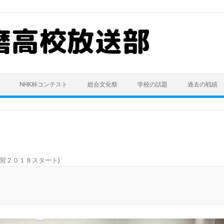
NHK杯コンテスト
総合文化祭
学校の話題
過去の戦績
習２０１８スタート
)