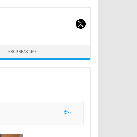
HBC BREAKTIME
次へ →