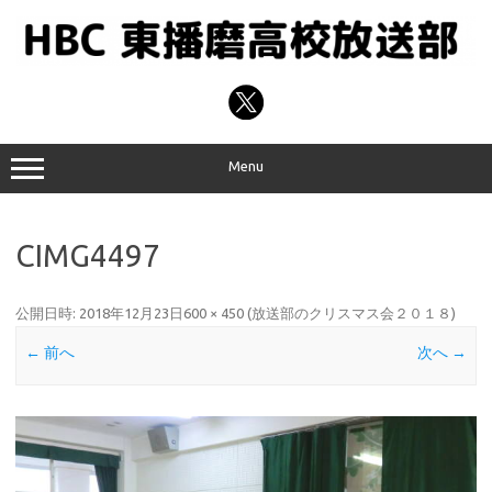
コ
ン
テ
ン
ツ
へ
ス
キ
ッ
プ
Menu
CIMG4497
公開日時:
2018年12月23日
600 × 450
(
放送部のクリスマス会２０１８
)
← 前へ
次へ →