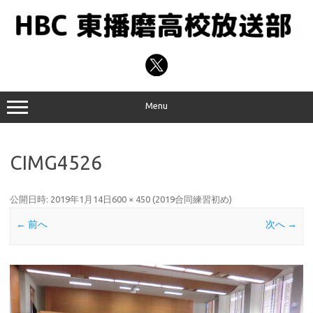
コ
ン
テ
ン
ツ
へ
ス
キ
ッ
プ
Menu
CIMG4526
公開日時:
2019年1月14日
600 × 450
(
2019合同練習初め
)
← 前へ
次へ →