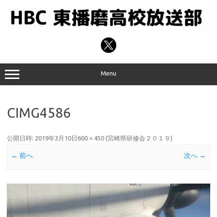
コ
ン
テ
ン
ツ
へ
ス
キ
ッ
プ
Menu
CIMG4586
公開日時:
2019年3月10日
600 × 450
(
宮崎県研修会２０１９
)
← 前へ
次へ →