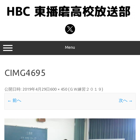
コ
ン
テ
ン
ツ
へ
ス
キ
ッ
プ
Menu
CIMG4695
公開日時:
2019年4月29日
600 × 450
(
ＧＷ練習２０１９
)
← 前へ
次へ →