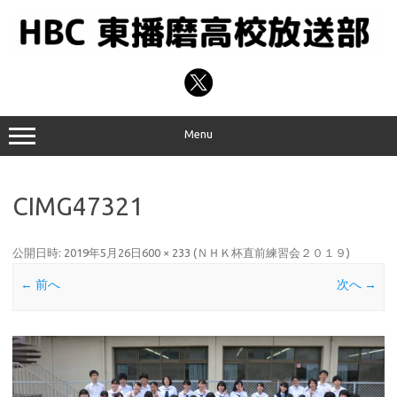
コ
ン
テ
ン
ツ
へ
ス
キ
ッ
プ
Menu
CIMG47321
公開日時:
2019年5月26日
600 × 233
(
ＮＨＫ杯直前練習会２０１９
)
← 前へ
次へ →