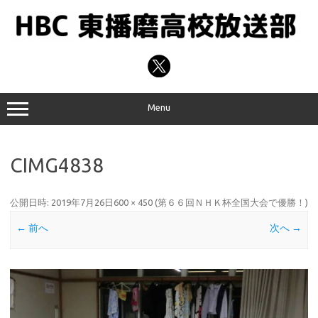
コ
ン
テ
ン
ツ
へ
ス
キ
ッ
プ
Menu
CIMG4838
公開日時:
2019年7月26日
600 × 450
(
第６６回ＮＨＫ杯全国大会で優勝！
)
← 前へ
次へ →