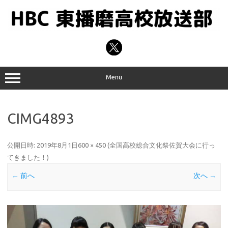
コ
ン
テ
ン
ツ
へ
ス
キ
ッ
プ
Menu
CIMG4893
公開日時:
2019年8月1日
600 × 450
(
全国高校総合文化祭佐賀大会に行っ
てきました！
)
← 前へ
次へ →