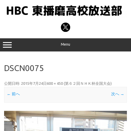
コ
ン
テ
ン
ツ
へ
ス
キ
ッ
プ
Menu
DSCN0075
公開日時:
2015年7月24日
600 × 450
(
第６２回ＮＨＫ杯全国大会
)
← 前へ
次へ →