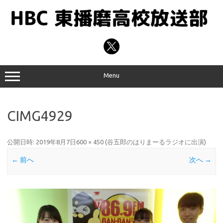
コ
ン
テ
ン
ツ
へ
ス
キ
ッ
プ
Menu
CIMG4929
公開日時:
2019年8月7日
600 × 450
(
谷五郎のはりまーるラジオに出演
)
← 前へ
次へ →