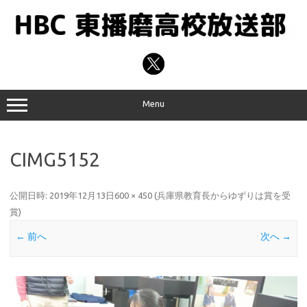
コ
ン
テ
ン
ツ
へ
ス
キ
ッ
プ
Menu
CIMG5152
公開日時:
2019年12月13日
600 × 450
(
兵庫県教育長からゆずりは賞を受
賞
)
← 前へ
次へ →