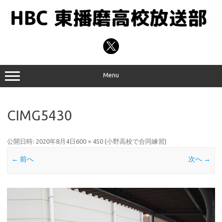
コ
ン
テ
ン
ツ
へ
ス
キ
ッ
プ
Menu
CIMG5430
公開日時:
2020年8月4日
600 × 450
(
小野高校で合同練習
)
← 前へ
次へ →