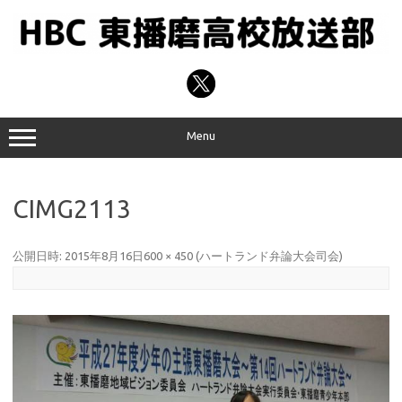
コ
ン
テ
ン
ツ
へ
ス
キ
ッ
プ
Menu
CIMG2113
公開日時:
2015年8月16日
600 × 450
(
ハートランド弁論大会司会
)