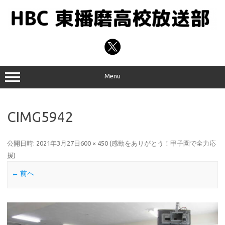
コ
ン
テ
ン
ツ
へ
ス
キ
ッ
プ
Menu
CIMG5942
公開日時:
2021年3月27日
600 × 450
(
感動をありがとう！甲子園で全力応
援
)
← 前へ