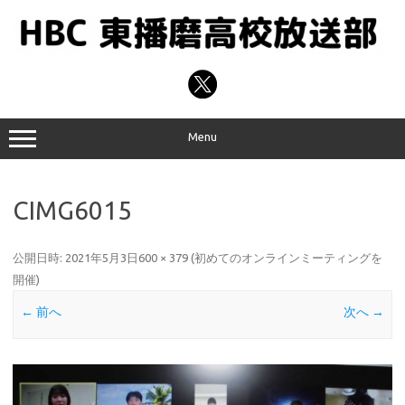
コ
ン
テ
ン
ツ
へ
ス
キ
ッ
プ
Menu
CIMG6015
公開日時:
2021年5月3日
600 × 379
(
初めてのオンラインミーティングを
開催
)
← 前へ
次へ →