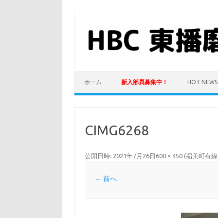
コ
ン
テ
ン
ツ
へ
ス
キ
ッ
プ
ホーム
新入部員募集中！
HOT NEWS
CIMG6268
公開日時:
2021年7月26日
600 × 450
(
稲美町有線
← 前へ