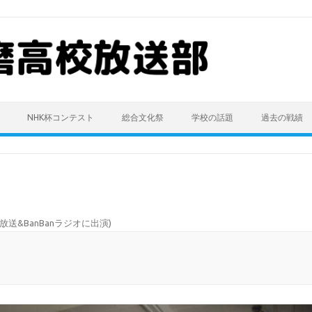
NHK杯コンテスト
総合文化祭
学校の話題
過去の戦績
放送&BanBanラジオに出演
)