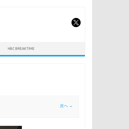
HBC BREAKTIME
次へ →