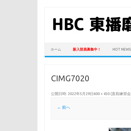
コ
ン
テ
ン
ツ
へ
ス
キ
ッ
プ
ホーム
新入部員募集中！
HOT NEWS
CIMG7020
公開日時:
2022年5月29日
600 × 450
(
直前練習会
← 前へ