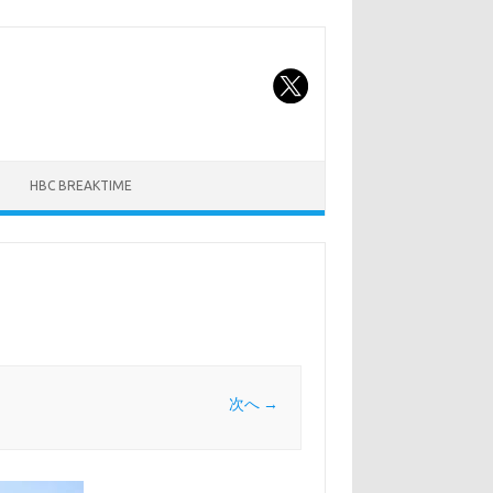
HBC BREAKTIME
次へ →