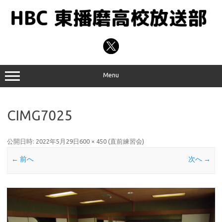
コ
ン
テ
ン
ツ
へ
ス
キ
ッ
プ
Menu
CIMG7025
公開日時:
2022年5月29日
600 × 450
(
直前練習会
)
← 前へ
次へ →