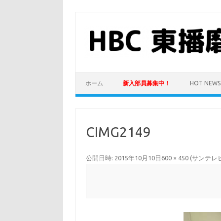
コ
ン
テ
ン
ツ
へ
ス
キ
ッ
プ
ホーム
新入部員募集中！
HOT NEWS
CIMG2149
公開日時:
2015年10月10日
600 × 450
(
サンテレ