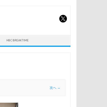
HBC BREAKTIME
次へ →