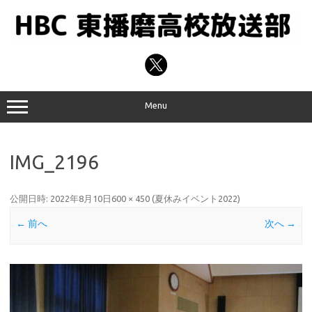
コ
ン
テ
ン
ツ
へ
ス
キ
ッ
プ
Menu
IMG_2196
公開日時:
2022年8月10日
600 × 450
(
夏休みイベント2022
)
← 前へ
次へ →