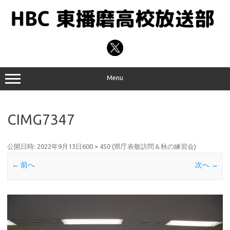
コ
ン
テ
ン
ツ
へ
ス
キ
ッ
プ
Menu
CIMG7347
公開日時:
2022年9月13日
600 × 450
(
県庁表敬訪問＆秋の練習会
)
← 前へ
次へ →