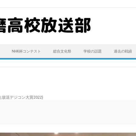
NHK杯コンテスト
総合文化祭
学校の話題
過去の戦績
放送デジコン大賞2022
)