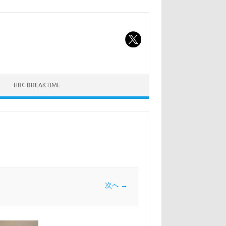
HBC BREAKTIME
次へ →