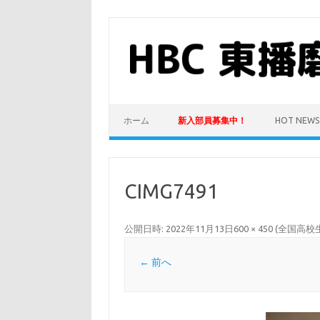
コ
ン
テ
ン
ツ
へ
ス
キ
ッ
プ
ホーム
新入部員募集中！
HOT NEWS
CIMG7491
公開日時:
2022年11月13日
600 × 450
(
全国高校生
← 前へ