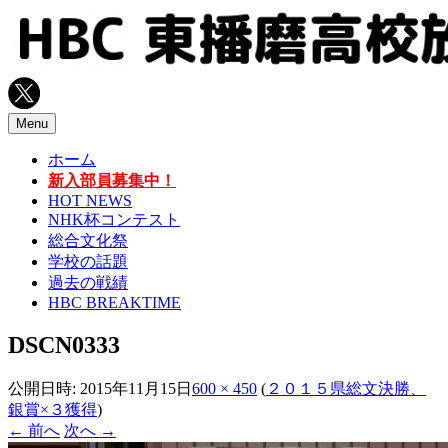
コ
ン
テ
ン
ツ
へ
Menu
ス
ホーム
キ
新入部員募集中！
ッ
HOT NEWS
プ
NHK杯コンテスト
総合文化祭
学校の話題
過去の戦績
HBC BREAKTIME
DSCN0333
公開日時:
2015年11月15日
600 × 450
(
２０１５県総文決勝、
銀賞×３獲得
)
← 前へ
次へ →