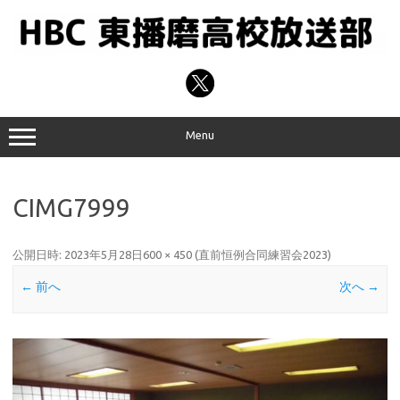
コ
ン
テ
ン
ツ
へ
ス
キ
ッ
プ
Menu
CIMG7999
公開日時:
2023年5月28日
600 × 450
(
直前恒例合同練習会2023
)
← 前へ
次へ →