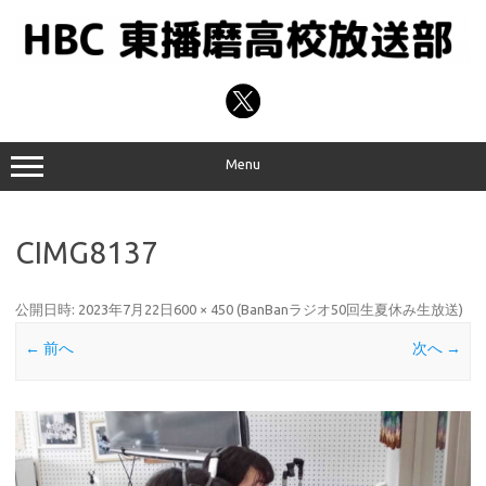
コ
ン
テ
ン
ツ
へ
ス
キ
ッ
プ
Menu
CIMG8137
公開日時:
2023年7月22日
600 × 450
(
BanBanラジオ50回生夏休み生放送
)
← 前へ
次へ →