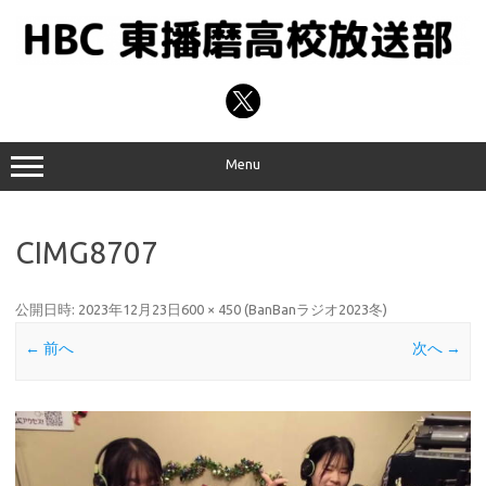
コ
ン
テ
ン
ツ
へ
ス
キ
ッ
プ
Menu
CIMG8707
公開日時:
2023年12月23日
600 × 450
(
BanBanラジオ2023冬
)
← 前へ
次へ →