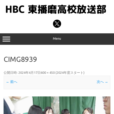
コ
ン
テ
ン
ツ
へ
ス
キ
ッ
プ
Menu
CIMG8939
公開日時:
2024年4月17日
600 × 450
(
2024年度スタート
)
← 前へ
次へ →