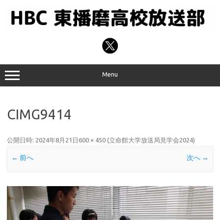
コ
ン
テ
ン
ツ
へ
ス
キ
ッ
プ
Menu
CIMG9414
公開日時:
2024年8月21日
600 × 450
(
立命館大学放送局見学会2024
)
← 前へ
次へ →