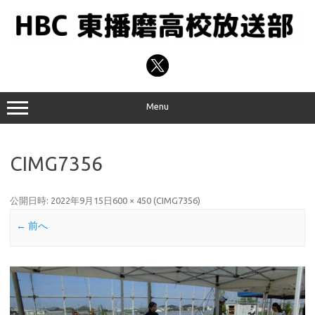
コ
ン
テ
ン
ツ
へ
ス
キ
ッ
プ
Menu
CIMG7356
公開日時:
2022年9月15日
600 × 450
(
CIMG7356
)
← 前へ