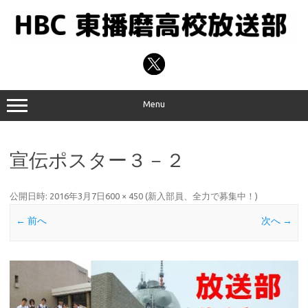
コ
ン
テ
ン
ツ
へ
ス
キ
ッ
プ
Menu
宣伝ポスター３－２
公開日時:
2016年3月7日
600 × 450
(
新入部員、全力で募集中！
)
← 前へ
次へ →