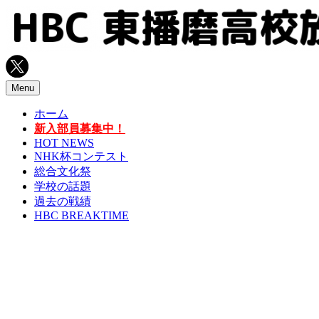
コ
ン
テ
ン
ツ
へ
Menu
ス
ホーム
キ
新入部員募集中！
ッ
HOT NEWS
プ
NHK杯コンテスト
総合文化祭
学校の話題
過去の戦績
HBC BREAKTIME