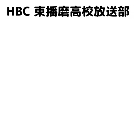
コ
ン
テ
ン
ツ
へ
ス
キ
ッ
プ